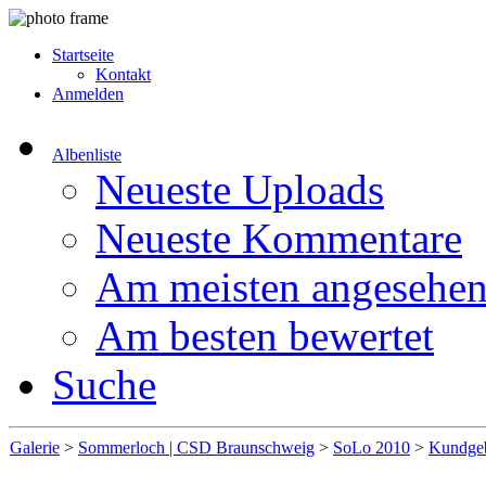
Startseite
Kontakt
Anmelden
Albenliste
Neueste Uploads
Neueste Kommentare
Am meisten angesehe
Am besten bewertet
Suche
Galerie
>
Sommerloch | CSD Braunschweig
>
SoLo 2010
>
Kundge